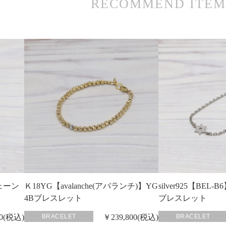
RECOMMEND ITEM
チェーン
Ｋ18YG【avalanche(アバランチ)】YG
silver925【BE
4Bブレスレット
ブレスレット
80(税込)
BRACELET
￥239,800(税込)
BRACELET