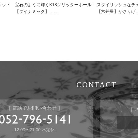
レット
宝石のように輝くK18グリッターボール
スタイリッシュなチ
【ダイナミック】……
【六芒星】がさりげ
CONTACT
［ 電話でお問い合わせ ］
［ 
12:00〜21:00 不定休