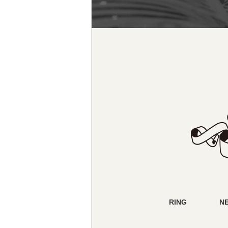
RING
N