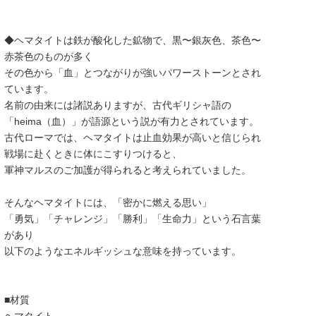
◆ヘマタイトは鉄が酸化した鉱物で、黒〜銀灰色、茶色〜
赤茶色のものが多く
その色から「血」とつながりが強いパワーストーンとされ
ています。
名前の由来には諸説ありますが、古代ギリシャ語の
「heima（血）」が語源という説が有力とされています。
古代ローマでは、ヘマタイトは止血効果が高いと信じられ
戦場に赴くときに体にこすりつけると、
軍神マルスのご加護が得られると考えられていました。
そんなヘマタイトには、「密かに燃える思い」
「勇気」「チャレンジ」「勝利」「生命力」という石言葉
があり
以下のようなエネルギッシュな意味を持っています。
■材質